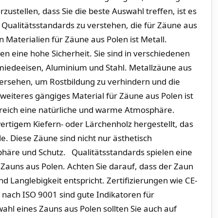
ustellen, dass Sie die beste ​Auswahl treffen, ist es
⁣ Qualitätsstandards zu ​verstehen, die ​für Zäune⁣ aus
 Materialien für Zäune ​aus Polen ​ist Metall.​
n ⁤eine​ hohe Sicherheit. Sie ‍sind in ⁤verschiedenen
chmiedeeisen, Aluminium und ⁤Stahl. Metallzäune aus
ersehen, um Rostbildung‍ zu‌ verhindern und die
eiteres gängiges Material für Zäune ⁣aus Polen‍ ist
reich eine natürliche und warme Atmosphäre.
ertigem Kiefern- oder Lärchenholz hergestellt, das
. Diese‌ Zäune sind nicht nur ästhetisch
phäre und Schutz. Qualitätsstandards spielen eine
 Zauns aus Polen. Achten Sie darauf, dass der Zaun
d Langlebigkeit entspricht. Zertifizierungen wie⁢ CE-
ach ISO 9001 sind gute Indikatoren für
l‍ eines ⁢Zauns aus Polen ‌sollten Sie auch‌ auf