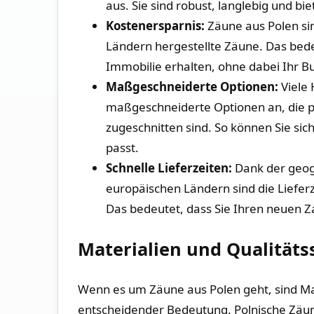
aus. Sie sind robust, langlebig und bi
Kostenersparnis:
⁤Zäune aus Polen sin
⁢Ländern hergestellte Zäune. Das bede
Immobilie erhalten, ohne dabei Ihr B
Maßgeschneiderte⁣ Optionen:
Viele 
⁢maßgeschneiderte Optionen an, die pe
zugeschnitten sind.⁢ So können Sie sic
⁣passt.
Schnelle ‍Lieferzeiten:
Dank der geogr
europäischen Ländern sind die Lieferze
Das ⁤bedeutet,‌ dass Sie Ihren ⁤neuen 
Materialien und Qualitätss
Wenn es ⁣um Zäune aus Polen geht, sind Ma
entscheidender Bedeutung. Polnische Zäune s