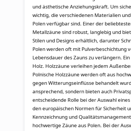
und ästhetische Anziehungskraft. Um sicherz
wichtig, die ​verschiedenen‌ Materialien und
Polen​ verfügbar sind. Einer der‌ beliebtesten
Metallzäune sind robust, langlebig und⁢ biete
Stilen und Designs ​erhältlich,‍ darunter S
Polen werden oft mit Pulverbeschichtung ‌v
Lebensdauer des Zauns zu verlängern. Ein w
Holz. ‌Holzzäune verleihen jedem Außenbe
‍Polnische Holzzäune werden oft aus hochw
gegen Witterungseinflüsse⁤ behandelt‍ wurde
ansprechend, sondern ⁢bieten auch Privats
entscheidende Rolle bei der Auswahl eines
den‌ europäischen ⁢Normen für ⁢Sicherheit un
Kennzeichnung und Qualitätsmanagement n
hochwertige⁤ Zäune aus Polen. Bei der Auswah