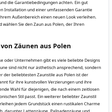
und die​ Garantiebedingungen achten. Ein ⁤gut
en Installation und ‍einer umfassenden Garantie⁣
Ihrem Außenbereich einen ‍neuen⁣ Look ⁣verleihen.
 wählen Sie den Zaun‌ aus Polen, der Ihren
e von Zäunen aus Polen
ause oder Unternehmen ‍gibt es​ viele beliebte Designs
ne​ sind nicht nur​ ästhetisch ansprechend, ⁤sondern
r⁣ der beliebtesten​ Zaunstile aus Polen ist der
t⁢ für ihre kunstvollen Verzierungen ⁢und ihre⁤
ende Wahl⁢ für diejenigen,‍ die‌ nach einem ‌zeitlosen
onischen Stil passt. Ein ⁤weiterer beliebter Zaunstil
erleihen jedem Grundstück einen​ rustikalen Charme
ch, ‍darunter Lattenzäune, Palisadenzäune und