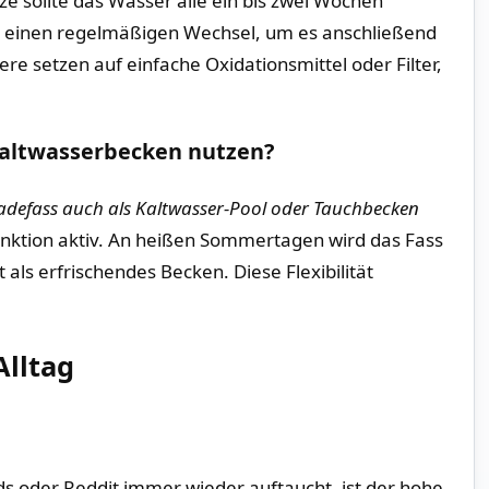
 sollte das Wasser alle ein bis zwei Wochen
n einen regelmäßigen Wechsel, um es anschließend
e setzen auf einfache Oxidationsmittel oder Filter,
Kaltwasserbecken nutzen?
defass auch als Kaltwasser-Pool oder Tauchbecken
Funktion aktiv. An heißen Sommertagen wird das Fass
 als erfrischendes Becken. Diese Flexibilität
lltag
ads oder Reddit immer wieder auftaucht, ist der hohe