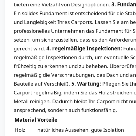
bieten eine Vielzahl von Designoptionen.
3. Funda
Ein solides Fundament ist entscheidend für die Stabi
und Langlebigkeit Ihres Carports. Lassen Sie am be
professionelles Unternehmen das Fundament für Sie
setzen, um sicherzustellen, dass es den ⁤Anforderu
gerecht wird.
4. regelmäßige⁤ Inspektionen:
⁣Führ
regelmäßige Inspektionen durch, um⁤ eventuelle S
frühzeitig zu erkennen und zu beheben. Überprüfen
regelmäßig die Verschraubungen, das Dach und a
Bauteile⁣ auf Verschleiß.
5.‌ Wartung:
Pflegen Sie Ih
Carport regelmäßig, indem Sie das Holz streichen 
Metall reinigen. Dadurch bleibt Ihr Carport nicht nu
ansprechend,​ sondern auch funktionsfähig.
Material
Vorteile
Holz
natürliches ‍Aussehen, gute Isolation