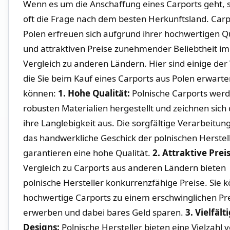
Wenn es‍ um die Anschaffung eines Carports geht, ste
oft die Frage ⁤nach dem besten Herkunftsland. Carp
Polen erfreuen sich aufgrund ihrer hochwertigen Qu
und attraktiven Preise zunehmender Beliebtheit im
Vergleich zu anderen​ Ländern. Hier sind​ einige‍ der 
die Sie‍ beim Kauf eines Carports aus⁤ Polen‌ erwart
können:
1. Hohe Qualität:
Polnische Carports werde
robusten Materialien⁢ hergestellt⁢ und zeichnen sich⁤
ihre ⁤Langlebigkeit aus. Die sorgfältige‍ Verarbeitung
das handwerkliche Geschick der polnischen Herstel
garantieren eine hohe ​Qualität.
2. Attraktive Prei
Vergleich​ zu Carports⁢ aus anderen Ländern⁣ bieten
polnische Hersteller konkurrenzfähige Preise.‍ Sie ⁣
hochwertige Carports ⁤zu einem erschwinglichen Pr
erwerben und⁢ dabei ⁣bares Geld⁤ sparen.
3. Vielfält
Designs:
Polnische Hersteller bieten ⁢eine Vielzahl 