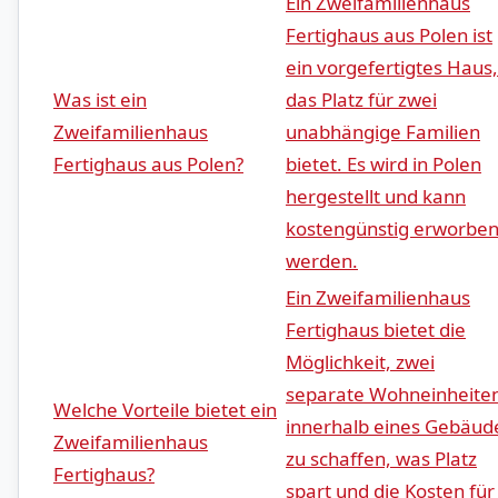
Ein Zweifamilienhaus‌
Fertighaus aus Polen⁣ ist
ein vorgefertigtes Haus,
Was ist ein
das Platz für zwei
Zweifamilienhaus
unabhängige⁢ Familien
Fertighaus aus‌ Polen?
bietet. ⁢Es wird in Polen
hergestellt‌ und kann
kostengünstig erworbe
werden.
Ein‌ Zweifamilienhaus
Fertighaus⁤ bietet die
‍Möglichkeit, zwei
separate Wohneinheite
Welche Vorteile bietet ein
innerhalb eines Gebäud
Zweifamilienhaus
zu ⁣schaffen, ​was‍ Platz
Fertighaus?
⁢spart und die ‍Kosten für